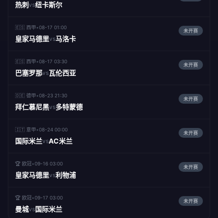
热刺
纽卡斯尔
vs
🇪🇸 西甲
•
08-17 01:00
未开赛
皇家马德里
马洛卡
vs
🇪🇸 西甲
•
08-17 03:30
未开赛
巴塞罗那
瓦伦西亚
vs
🇩🇪 德甲
•
08-23 21:30
未开赛
拜仁慕尼黑
多特蒙德
vs
🇮🇹 意甲
•
08-24 00:00
未开赛
国际米兰
AC米兰
vs
🏆 欧冠
•
09-16 03:00
未开赛
皇家马德里
利物浦
vs
🏆 欧冠
•
09-17 03:00
未开赛
曼城
国际米兰
vs