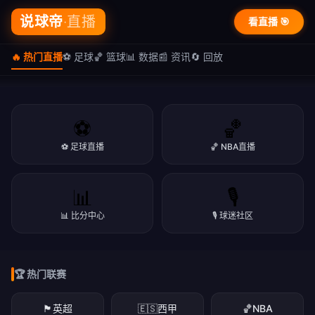
说球帝
·直播
看直播 🎯
🔥 热门直播
⚽ 足球
🏀 篮球
📊 数据
📰 资讯
🔄 回放
⚽
🏀
⚽ 足球直播
🏀 NBA直播
🏆 篮球专区
📊
🎙️
🏀 篮球盛宴 · NBA/CBA
🔥 热门直播
📊 比分中心
🎙️ 球迷社区
NBA季后赛、CBA联赛，精彩赛事一网打尽
⚽ 说球帝 · 体育直播
NBA·足球·篮球·英超·欧冠·CBA，高清免费看
立即看直播
下载APP
🏆 热门联赛
立即看直播
下载APP
立即看直播
下载APP
🏴󠁧󠁢󠁥󠁮󠁧󠁿
英超
🇪🇸
西甲
🏀
NBA