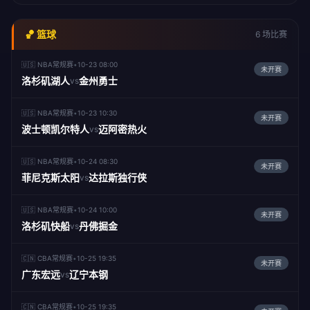
🏀 篮球
6 场比赛
🇺🇸 NBA常规赛
•
10-23 08:00
未开赛
洛杉矶湖人
金州勇士
vs
🇺🇸 NBA常规赛
•
10-23 10:30
未开赛
波士顿凯尔特人
迈阿密热火
vs
🇺🇸 NBA常规赛
•
10-24 08:30
未开赛
菲尼克斯太阳
达拉斯独行侠
vs
🇺🇸 NBA常规赛
•
10-24 10:00
未开赛
洛杉矶快船
丹佛掘金
vs
🇨🇳 CBA常规赛
•
10-25 19:35
未开赛
广东宏远
辽宁本钢
vs
🇨🇳 CBA常规赛
•
10-25 19:35