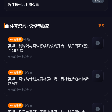
未开赛
浙江稠州
上海久事
vs
📰 体育资讯 · 说球帝独家
更多 →
📢 说球帝
1小时前
英媒：利物浦与阿诺德续约谈判开启，球员周薪或涨
至25万镑
💬 热议中
👀 球迷讨论
📢 说球帝
2小时前
英媒：阿森纳计划夏窗补强中场，目标包括道格拉斯·
路易斯
💬 热议中
👀 球迷讨论
📢 说球帝
3小时前
西媒：马竞有意引进黄潜中场巴埃纳，球员解约金